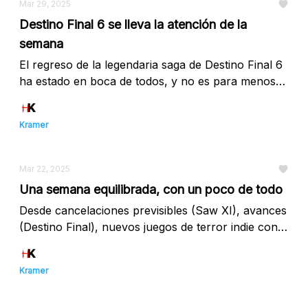
Mar 29, 2025
Destino Final 6 se lleva la atención de la
semana
El regreso de la legendaria saga de Destino Final 6
ha estado en boca de todos, y no es para menos
¡Tony Todd regresa! Además, la cancelación de
SAW XI sigue siendo el topic más comentado 👇
Kramer
Mar 22, 2025
Una semana equilibrada, con un poco de todo
Desde cancelaciones previsibles (Saw XI), avances
(Destino Final), nuevos juegos de terror indie con
dinosaurios y posibles reboots, vamos a ello 👇
Kramer