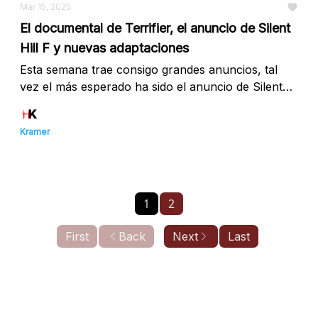
Mar 15, 2025
El documental de Terrifier, el anuncio de Silent
Hill F y nuevas adaptaciones
Esta semana trae consigo grandes anuncios, tal
vez el más esperado ha sido el anuncio de Silent
Hill F y la nueva adaptación de "House of the
Dead", el mítico juego de SEGA. Pero esto no
Kramer
acaba aquí, sigue leyendo 👇
1
2
First
Back
Next
Last